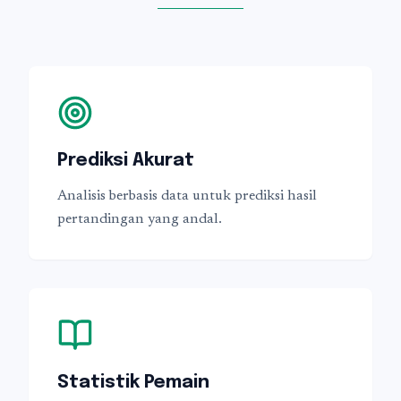
Prediksi Akurat
Analisis berbasis data untuk prediksi hasil
pertandingan yang andal.
Statistik Pemain