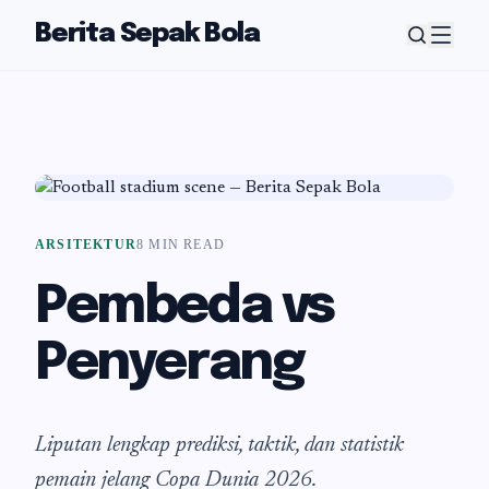
Lewati ke konten
Berita Sepak Bola
ARSITEKTUR
8 MIN READ
Pembeda vs
Penyerang
Liputan lengkap prediksi, taktik, dan statistik
pemain jelang Copa Dunia 2026.