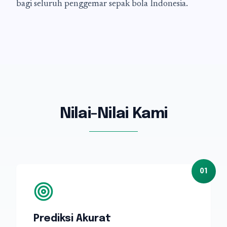
bagi seluruh penggemar sepak bola Indonesia.
Nilai-Nilai Kami
01
Prediksi Akurat