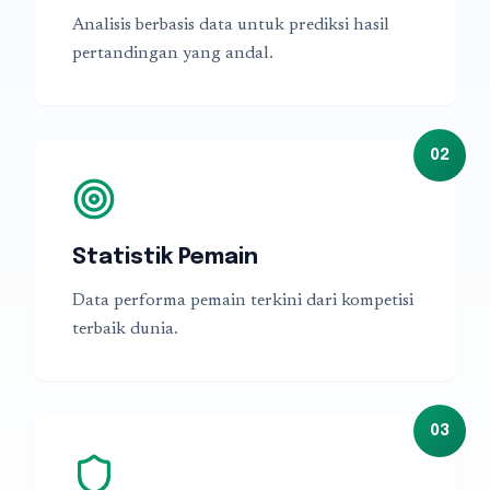
Analisis berbasis data untuk prediksi hasil
pertandingan yang andal.
02
Statistik Pemain
Data performa pemain terkini dari kompetisi
terbaik dunia.
03