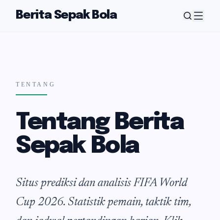
Lewati ke konten
Berita Sepak Bola
TENTANG
Tentang Berita
Sepak Bola
Situs prediksi dan analisis FIFA World
Cup 2026. Statistik pemain, taktik tim,