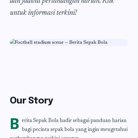
dan jadwal pertandingan harian. Klik
untuk informasi terkini!
Our Story
Berita Sepak Bola hadir sebagai panduan harian
bagi pecinta sepak bola yang ingin mengetahui