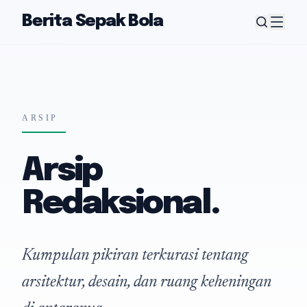
Lewati ke konten
Berita Sepak Bola
ARSIP
Arsip
Redaksional.
Kumpulan pikiran terkurasi tentang
arsitektur, desain, dan ruang keheningan