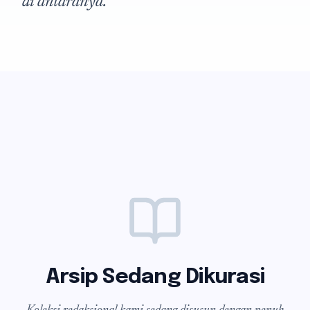
di antaranya.
Arsip Sedang Dikurasi