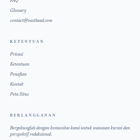
FAQ
Glossary
contact@vasthead.com
KETENTUAN
Privasi
Ketentuan
Penafian
Kontak
Peta Situs
BERLANGGANAN
Bergabunglah dengan komunitas kami untuk wawasan kurasi dan
perspektif redaksional.