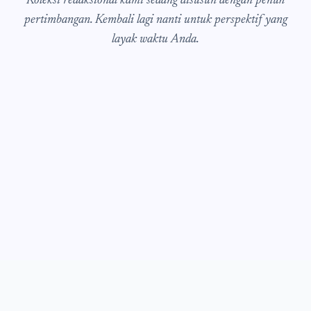
Koleksi redaksional kami sedang disusun dengan penuh
pertimbangan. Kembali lagi nanti untuk perspektif yang
layak waktu Anda.